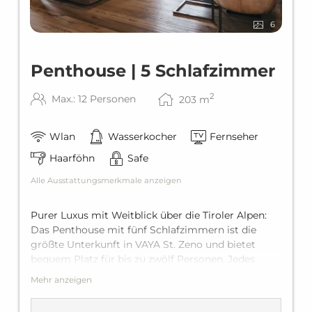
6
Penthouse | 5 Schlafzimmer
2
Max.: 12 Personen
203
m
Wlan
Wasserkocher
Fernseher
Haarföhn
Safe
Alle Ausstattungsmerkmale anzeigen
Purer Luxus mit Weitblick über die Tiroler Alpen:
Das Penthouse mit fünf Schlafzimmern ist die
größte Unterkunft in VAYA St. Zeno und bietet
bequem Platz für bis zu zwölf Personen. Jedes
Schlafzimmer verfügt über ein King-Size-
Mehr anzeigen
Doppelbett, und eines dieser Schlafzimmer verfügt
zusätzlich über ein Zwei-Personen-Ausziehbett. Mit