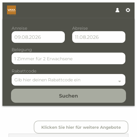
Anreise
Abreise
Belegung
1 Zimmer
für
2 Erwachsene
Rabattcode
Gib hier deinen Rabattcode ein
Suchen
VAYA St. Zeno Serfaus - Un
Klicken Sie hier für weitere Angebote